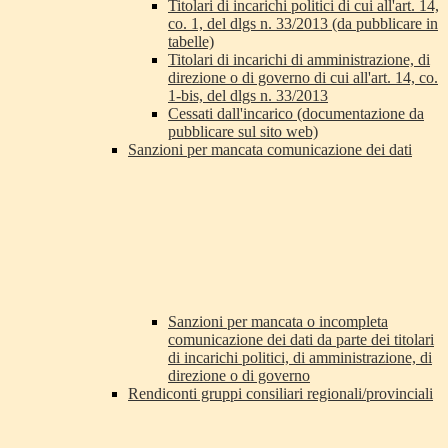
Titolari di incarichi politici di cui all'art. 14,
co. 1, del dlgs n. 33/2013 (da pubblicare in
tabelle)
Titolari di incarichi di amministrazione, di
direzione o di governo di cui all'art. 14, co.
1-bis, del dlgs n. 33/2013
Cessati dall'incarico (documentazione da
pubblicare sul sito web)
Sanzioni per mancata comunicazione dei dati
Sanzioni per mancata o incompleta
comunicazione dei dati da parte dei titolari
di incarichi politici, di amministrazione, di
direzione o di governo
Rendiconti gruppi consiliari regionali/provinciali