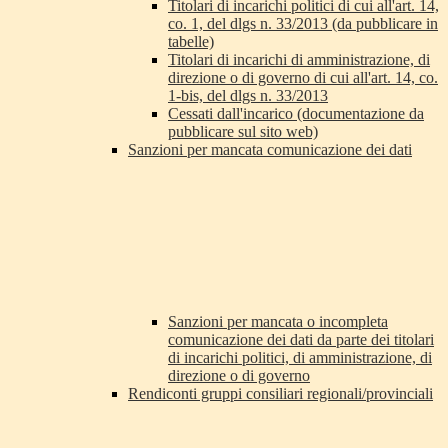
Titolari di incarichi politici di cui all'art. 14,
co. 1, del dlgs n. 33/2013 (da pubblicare in
tabelle)
Titolari di incarichi di amministrazione, di
direzione o di governo di cui all'art. 14, co.
1-bis, del dlgs n. 33/2013
Cessati dall'incarico (documentazione da
pubblicare sul sito web)
Sanzioni per mancata comunicazione dei dati
Sanzioni per mancata o incompleta
comunicazione dei dati da parte dei titolari
di incarichi politici, di amministrazione, di
direzione o di governo
Rendiconti gruppi consiliari regionali/provinciali