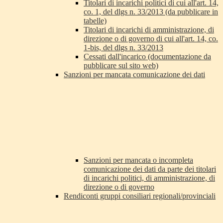
Titolari di incarichi politici di cui all'art. 14,
co. 1, del dlgs n. 33/2013 (da pubblicare in
tabelle)
Titolari di incarichi di amministrazione, di
direzione o di governo di cui all'art. 14, co.
1-bis, del dlgs n. 33/2013
Cessati dall'incarico (documentazione da
pubblicare sul sito web)
Sanzioni per mancata comunicazione dei dati
Sanzioni per mancata o incompleta
comunicazione dei dati da parte dei titolari
di incarichi politici, di amministrazione, di
direzione o di governo
Rendiconti gruppi consiliari regionali/provinciali