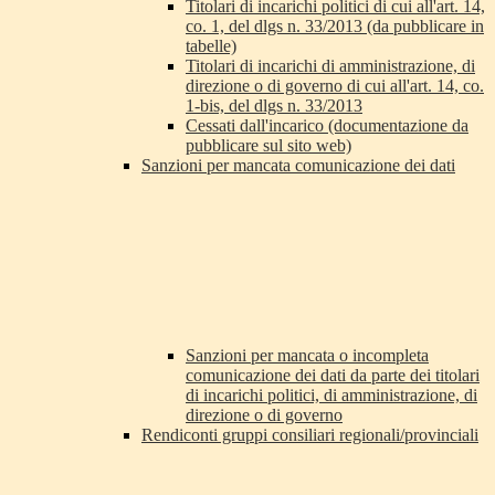
Titolari di incarichi politici di cui all'art. 14,
co. 1, del dlgs n. 33/2013 (da pubblicare in
tabelle)
Titolari di incarichi di amministrazione, di
direzione o di governo di cui all'art. 14, co.
1-bis, del dlgs n. 33/2013
Cessati dall'incarico (documentazione da
pubblicare sul sito web)
Sanzioni per mancata comunicazione dei dati
Sanzioni per mancata o incompleta
comunicazione dei dati da parte dei titolari
di incarichi politici, di amministrazione, di
direzione o di governo
Rendiconti gruppi consiliari regionali/provinciali