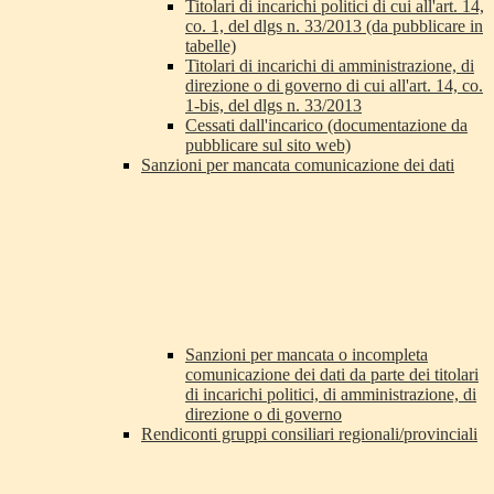
Titolari di incarichi politici di cui all'art. 14,
co. 1, del dlgs n. 33/2013 (da pubblicare in
tabelle)
Titolari di incarichi di amministrazione, di
direzione o di governo di cui all'art. 14, co.
1-bis, del dlgs n. 33/2013
Cessati dall'incarico (documentazione da
pubblicare sul sito web)
Sanzioni per mancata comunicazione dei dati
Sanzioni per mancata o incompleta
comunicazione dei dati da parte dei titolari
di incarichi politici, di amministrazione, di
direzione o di governo
Rendiconti gruppi consiliari regionali/provinciali