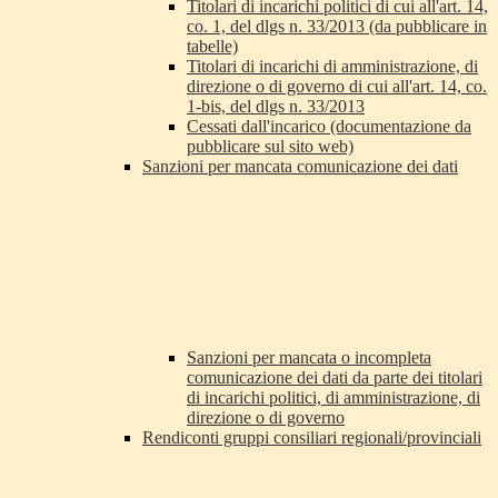
Titolari di incarichi politici di cui all'art. 14,
co. 1, del dlgs n. 33/2013 (da pubblicare in
tabelle)
Titolari di incarichi di amministrazione, di
direzione o di governo di cui all'art. 14, co.
1-bis, del dlgs n. 33/2013
Cessati dall'incarico (documentazione da
pubblicare sul sito web)
Sanzioni per mancata comunicazione dei dati
Sanzioni per mancata o incompleta
comunicazione dei dati da parte dei titolari
di incarichi politici, di amministrazione, di
direzione o di governo
Rendiconti gruppi consiliari regionali/provinciali