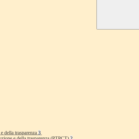
 e della trasparenza
3
rruzione e della trasparenza (PTPCT)
2