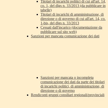
Titolari di incarichi politici di cui all'art. 14,
co. 1, del dlgs n. 33/2013 (da pubblicare in
tabelle)
Titolari di incarichi di amministrazione, di
direzione o di governo di cui all'art. 14, co.
1-bis, del dlgs n. 33/2013
Cessati dall'incarico (documentazione da
pubblicare sul sito web)
Sanzioni per mancata comunicazione dei dati
Sanzioni per mancata o incompleta
comunicazione dei dati da parte dei titolari
di incarichi politici, di amministrazione, di
direzione o di governo
Rendiconti gruppi consiliari regionali/provinciali