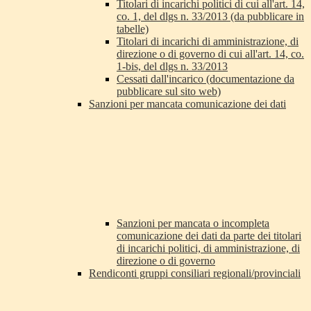
Titolari di incarichi politici di cui all'art. 14,
co. 1, del dlgs n. 33/2013 (da pubblicare in
tabelle)
Titolari di incarichi di amministrazione, di
direzione o di governo di cui all'art. 14, co.
1-bis, del dlgs n. 33/2013
Cessati dall'incarico (documentazione da
pubblicare sul sito web)
Sanzioni per mancata comunicazione dei dati
Sanzioni per mancata o incompleta
comunicazione dei dati da parte dei titolari
di incarichi politici, di amministrazione, di
direzione o di governo
Rendiconti gruppi consiliari regionali/provinciali