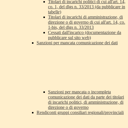
Titolari di incarichi politici di cui all'art. 14,
co. 1, del dlgs n. 33/2013 (da pubblicare in
tabelle)
Titolari di incarichi di amministrazione, di
direzione o di governo di cui all'art. 14, co.
1-bis, del dlgs n. 33/2013
Cessati dall'incarico (documentazione da
pubblicare sul sito web)
Sanzioni per mancata comunicazione dei dati
Sanzioni per mancata o incompleta
comunicazione dei dati da parte dei titolari
di incarichi politici, di amministrazione, di
direzione o di governo
Rendiconti gruppi consiliari regionali/provinciali