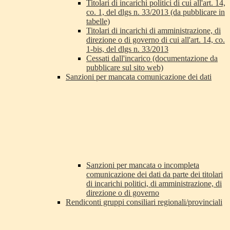
Titolari di incarichi politici di cui all'art. 14,
co. 1, del dlgs n. 33/2013 (da pubblicare in
tabelle)
Titolari di incarichi di amministrazione, di
direzione o di governo di cui all'art. 14, co.
1-bis, del dlgs n. 33/2013
Cessati dall'incarico (documentazione da
pubblicare sul sito web)
Sanzioni per mancata comunicazione dei dati
Sanzioni per mancata o incompleta
comunicazione dei dati da parte dei titolari
di incarichi politici, di amministrazione, di
direzione o di governo
Rendiconti gruppi consiliari regionali/provinciali