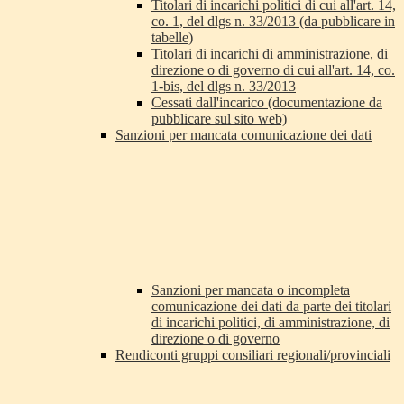
Titolari di incarichi politici di cui all'art. 14,
co. 1, del dlgs n. 33/2013 (da pubblicare in
tabelle)
Titolari di incarichi di amministrazione, di
direzione o di governo di cui all'art. 14, co.
1-bis, del dlgs n. 33/2013
Cessati dall'incarico (documentazione da
pubblicare sul sito web)
Sanzioni per mancata comunicazione dei dati
Sanzioni per mancata o incompleta
comunicazione dei dati da parte dei titolari
di incarichi politici, di amministrazione, di
direzione o di governo
Rendiconti gruppi consiliari regionali/provinciali