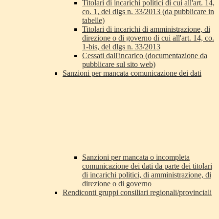
Titolari di incarichi politici di cui all'art. 14,
co. 1, del dlgs n. 33/2013 (da pubblicare in
tabelle)
Titolari di incarichi di amministrazione, di
direzione o di governo di cui all'art. 14, co.
1-bis, del dlgs n. 33/2013
Cessati dall'incarico (documentazione da
pubblicare sul sito web)
Sanzioni per mancata comunicazione dei dati
Sanzioni per mancata o incompleta
comunicazione dei dati da parte dei titolari
di incarichi politici, di amministrazione, di
direzione o di governo
Rendiconti gruppi consiliari regionali/provinciali