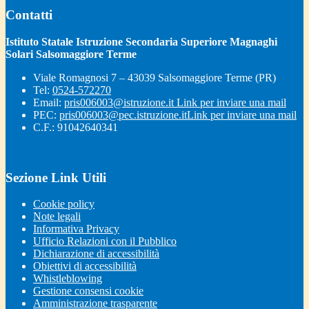
Contatti
Istituto Statale Istruzione Secondaria Superiore Magnaghi
Solari Salsomaggiore Terme
Viale Romagnosi 7 – 43039 Salsomaggiore Terme (PR)
Tel:
0524-572270
Email:
pris006003@istruzione.it
Link per inviare una mail
PEC:
pris006003@pec.istruzione.it
Link per inviare una mail
C.F.: 91042640341
Sezione Link Utili
Cookie policy
Note legali
Informativa Privacy
Ufficio Relazioni con il Pubblico
Dichiarazione di accessibilità
Obiettivi di accessibilità
Whistleblowing
Gestione consensi cookie
Amministrazione trasparente