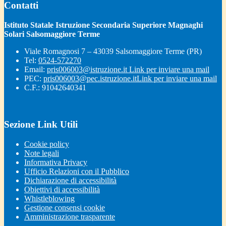
Contatti
Istituto Statale Istruzione Secondaria Superiore Magnaghi
Solari Salsomaggiore Terme
Viale Romagnosi 7 – 43039 Salsomaggiore Terme (PR)
Tel:
0524-572270
Email:
pris006003@istruzione.it
Link per inviare una mail
PEC:
pris006003@pec.istruzione.it
Link per inviare una mail
C.F.: 91042640341
Sezione Link Utili
Cookie policy
Note legali
Informativa Privacy
Ufficio Relazioni con il Pubblico
Dichiarazione di accessibilità
Obiettivi di accessibilità
Whistleblowing
Gestione consensi cookie
Amministrazione trasparente