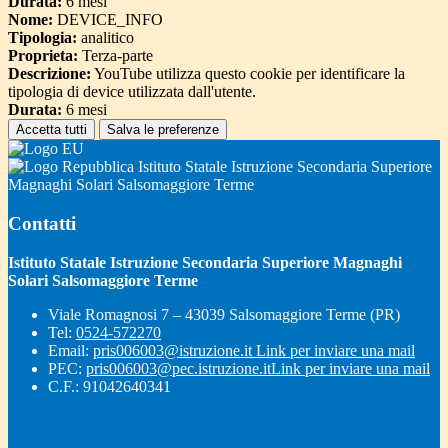
Durata:
6 mesi
Nome:
DEVICE_INFO
Tipologia:
analitico
Proprieta:
Terza-parte
Descrizione:
YouTube utilizza questo cookie per identificare la
tipologia di device utilizzata dall'utente.
Durata:
6 mesi
Accetta tutti
Salva le preferenze
Istituto Statale Istruzione Secondaria Superiore
Magnaghi Solari Salsomaggiore Terme
Contatti
Istituto Statale Istruzione Secondaria Superiore Magnaghi
Solari Salsomaggiore Terme
Viale Romagnosi 7 – 43039 Salsomaggiore Terme (PR)
Tel:
0524-572270
Email:
pris006003@istruzione.it
Link per inviare una mail
PEC:
pris006003@pec.istruzione.it
Link per inviare una mail
C.F.: 91042640341