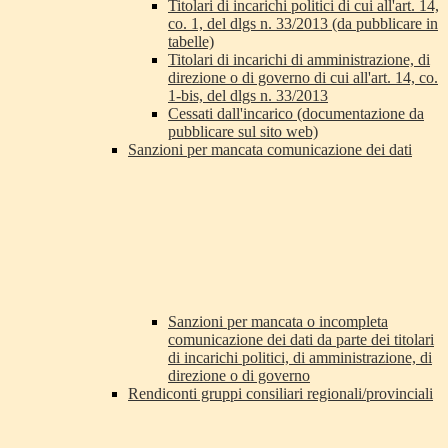
Titolari di incarichi politici di cui all'art. 14,
co. 1, del dlgs n. 33/2013 (da pubblicare in
tabelle)
Titolari di incarichi di amministrazione, di
direzione o di governo di cui all'art. 14, co.
1-bis, del dlgs n. 33/2013
Cessati dall'incarico (documentazione da
pubblicare sul sito web)
Sanzioni per mancata comunicazione dei dati
Sanzioni per mancata o incompleta
comunicazione dei dati da parte dei titolari
di incarichi politici, di amministrazione, di
direzione o di governo
Rendiconti gruppi consiliari regionali/provinciali