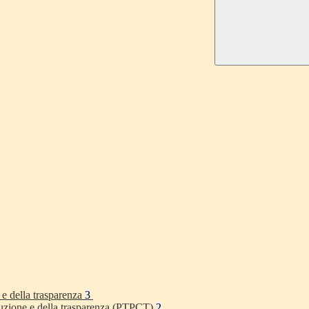
 e della trasparenza
3
rruzione e della trasparenza (PTPCT)
2