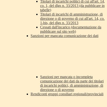
Titolari di incarichi politici di cui all'art. 14,
co. 1, del dlgs n. 33/2013 (da pubblicare in
tabelle)
Titolari di incarichi di amministrazione, di
direzione o di governo di cui all'art. 14, co.
1-bis, del dlgs n. 33/2013
Cessati dall'incarico (documentazione da
pubblicare sul sito web)
Sanzioni per mancata comunicazione dei dati
Sanzioni per mancata o incompleta
comunicazione dei dati da parte dei titolari
di incarichi politici, di amministrazione, di
direzione o di governo
Rendiconti gruppi consiliari regionali/provinciali