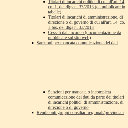
Titolari di incarichi politici di cui all'art. 14,
co. 1, del dlgs n. 33/2013 (da pubblicare in
tabelle)
Titolari di incarichi di amministrazione, di
direzione o di governo di cui all'art. 14, co.
1-bis, del dlgs n. 33/2013
Cessati dall'incarico (documentazione da
pubblicare sul sito web)
Sanzioni per mancata comunicazione dei dati
Sanzioni per mancata o incompleta
comunicazione dei dati da parte dei titolari
di incarichi politici, di amministrazione, di
direzione o di governo
Rendiconti gruppi consiliari regionali/provinciali