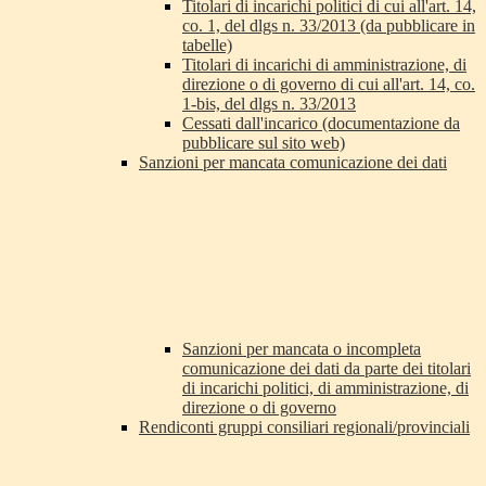
Titolari di incarichi politici di cui all'art. 14,
co. 1, del dlgs n. 33/2013 (da pubblicare in
tabelle)
Titolari di incarichi di amministrazione, di
direzione o di governo di cui all'art. 14, co.
1-bis, del dlgs n. 33/2013
Cessati dall'incarico (documentazione da
pubblicare sul sito web)
Sanzioni per mancata comunicazione dei dati
Sanzioni per mancata o incompleta
comunicazione dei dati da parte dei titolari
di incarichi politici, di amministrazione, di
direzione o di governo
Rendiconti gruppi consiliari regionali/provinciali