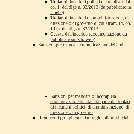
Titolari di incarichi politici di cui all'art. 14,
co. 1, del dlgs n. 33/2013 (da pubblicare in
tabelle)
Titolari di incarichi di amministrazione, di
direzione o di governo di cui all'art. 14, co.
1-bis, del dlgs n. 33/2013
Cessati dall'incarico (documentazione da
pubblicare sul sito web)
Sanzioni per mancata comunicazione dei dati
Sanzioni per mancata o incompleta
comunicazione dei dati da parte dei titolari
di incarichi politici, di amministrazione, di
direzione o di governo
Rendiconti gruppi consiliari regionali/provinciali