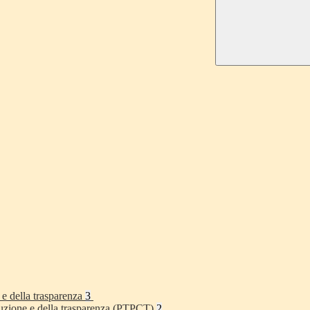
 e della trasparenza
3
rruzione e della trasparenza (PTPCT)
2