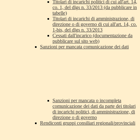
Titolari di incarichi politici di cui all'art. 14,
co. 1, del dlgs n. 33/2013 (da pubblicare in
tabelle)
Titolari di incarichi di amministrazione, di
direzione o di governo di cui all'art. 14, co.
1-bis, del dlgs n. 33/2013
Cessati dall'incarico (documentazione da
pubblicare sul sito web)
Sanzioni per mancata comunicazione dei dati
Sanzioni per mancata o incompleta
comunicazione dei dati da parte dei titolari
di incarichi politici, di amministrazione, di
direzione o di governo
Rendiconti gruppi consiliari regionali/provinciali