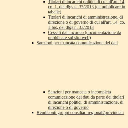
Titolari di incarichi politici di cui all'art. 14,
co. 1, del dlgs n. 33/2013 (da pubblicare in
tabelle)
Titolari di incarichi di amministrazione, di
direzione o di governo di cui all'art. 14, co.
1-bis, del dlgs n. 33/2013
Cessati dall'incarico (documentazione da
pubblicare sul sito web)
Sanzioni per mancata comunicazione dei dati
Sanzioni per mancata o incompleta
comunicazione dei dati da parte dei titolari
di incarichi politici, di amministrazione, di
direzione o di governo
Rendiconti gruppi consiliari regionali/provinciali