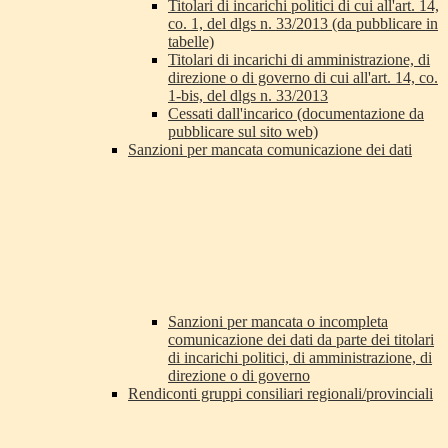
Titolari di incarichi politici di cui all'art. 14,
co. 1, del dlgs n. 33/2013 (da pubblicare in
tabelle)
Titolari di incarichi di amministrazione, di
direzione o di governo di cui all'art. 14, co.
1-bis, del dlgs n. 33/2013
Cessati dall'incarico (documentazione da
pubblicare sul sito web)
Sanzioni per mancata comunicazione dei dati
Sanzioni per mancata o incompleta
comunicazione dei dati da parte dei titolari
di incarichi politici, di amministrazione, di
direzione o di governo
Rendiconti gruppi consiliari regionali/provinciali