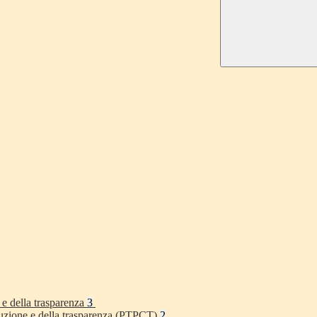
 e della trasparenza
3
rruzione e della trasparenza (PTPCT)
2