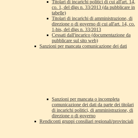
Titolari di incarichi politici di cui all'art. 14,
co. 1, del dlgs n. 33/2013 (da pubblicare in
tabelle)
Titolari di incarichi di amministrazione, di
direzione o di governo di cui all'art. 14, co.
1-bis, del dlgs n. 33/2013
Cessati dall'incarico (documentazione da
pubblicare sul sito web)
Sanzioni per mancata comunicazione dei dati
Sanzioni per mancata o incompleta
comunicazione dei dati da parte dei titolari
di incarichi politici, di amministrazione, di
direzione o di governo
Rendiconti gruppi consiliari regionali/provinciali