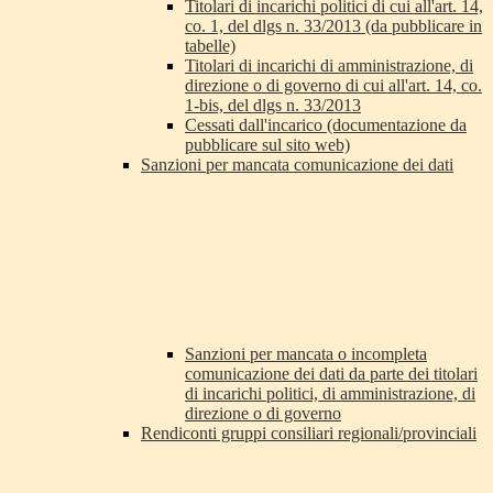
Titolari di incarichi politici di cui all'art. 14,
co. 1, del dlgs n. 33/2013 (da pubblicare in
tabelle)
Titolari di incarichi di amministrazione, di
direzione o di governo di cui all'art. 14, co.
1-bis, del dlgs n. 33/2013
Cessati dall'incarico (documentazione da
pubblicare sul sito web)
Sanzioni per mancata comunicazione dei dati
Sanzioni per mancata o incompleta
comunicazione dei dati da parte dei titolari
di incarichi politici, di amministrazione, di
direzione o di governo
Rendiconti gruppi consiliari regionali/provinciali