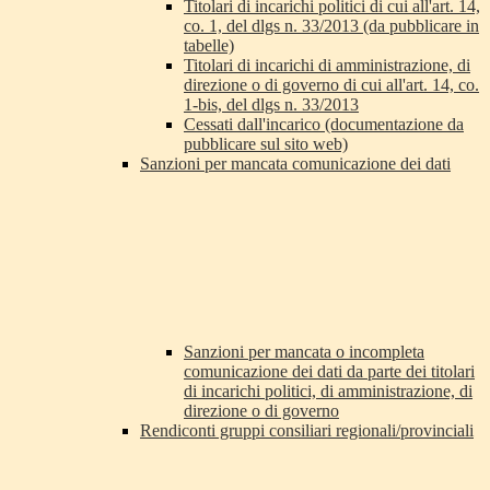
Titolari di incarichi politici di cui all'art. 14,
co. 1, del dlgs n. 33/2013 (da pubblicare in
tabelle)
Titolari di incarichi di amministrazione, di
direzione o di governo di cui all'art. 14, co.
1-bis, del dlgs n. 33/2013
Cessati dall'incarico (documentazione da
pubblicare sul sito web)
Sanzioni per mancata comunicazione dei dati
Sanzioni per mancata o incompleta
comunicazione dei dati da parte dei titolari
di incarichi politici, di amministrazione, di
direzione o di governo
Rendiconti gruppi consiliari regionali/provinciali