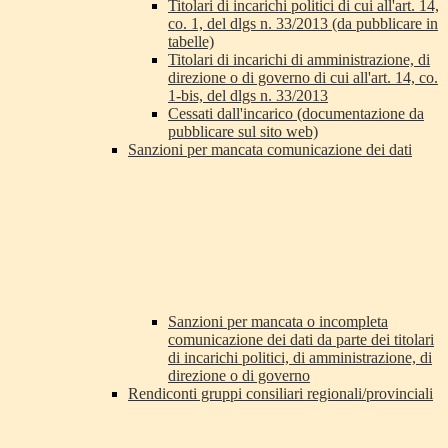
Titolari di incarichi politici di cui all'art. 14,
co. 1, del dlgs n. 33/2013 (da pubblicare in
tabelle)
Titolari di incarichi di amministrazione, di
direzione o di governo di cui all'art. 14, co.
1-bis, del dlgs n. 33/2013
Cessati dall'incarico (documentazione da
pubblicare sul sito web)
Sanzioni per mancata comunicazione dei dati
Sanzioni per mancata o incompleta
comunicazione dei dati da parte dei titolari
di incarichi politici, di amministrazione, di
direzione o di governo
Rendiconti gruppi consiliari regionali/provinciali