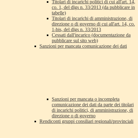
Titolari di incarichi politici di cui all'art. 14,
co. 1, del dlgs n. 33/2013 (da pubblicare in
tabelle)
Titolari di incarichi di amministrazione, di
direzione o di governo di cui all'art. 14, co.
1-bis, del dlgs n. 33/2013
Cessati dall'incarico (documentazione da
pubblicare sul sito web)
Sanzioni per mancata comunicazione dei dati
Sanzioni per mancata o incompleta
comunicazione dei dati da parte dei titolari
di incarichi politici, di amministrazione, di
direzione o di governo
Rendiconti gruppi consiliari regionali/provinciali