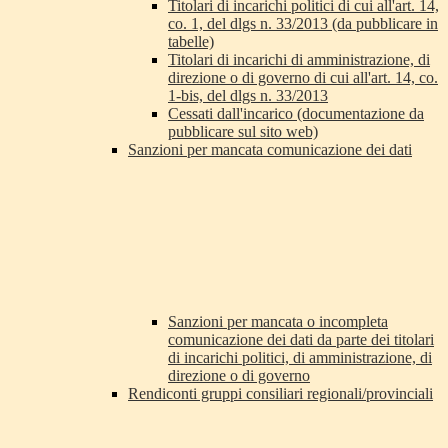
Titolari di incarichi politici di cui all'art. 14,
co. 1, del dlgs n. 33/2013 (da pubblicare in
tabelle)
Titolari di incarichi di amministrazione, di
direzione o di governo di cui all'art. 14, co.
1-bis, del dlgs n. 33/2013
Cessati dall'incarico (documentazione da
pubblicare sul sito web)
Sanzioni per mancata comunicazione dei dati
Sanzioni per mancata o incompleta
comunicazione dei dati da parte dei titolari
di incarichi politici, di amministrazione, di
direzione o di governo
Rendiconti gruppi consiliari regionali/provinciali