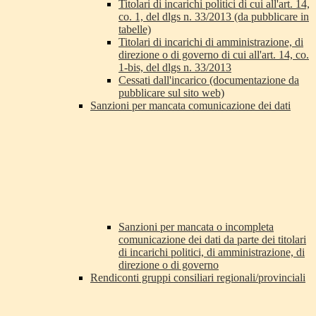
Titolari di incarichi politici di cui all'art. 14,
co. 1, del dlgs n. 33/2013 (da pubblicare in
tabelle)
Titolari di incarichi di amministrazione, di
direzione o di governo di cui all'art. 14, co.
1-bis, del dlgs n. 33/2013
Cessati dall'incarico (documentazione da
pubblicare sul sito web)
Sanzioni per mancata comunicazione dei dati
Sanzioni per mancata o incompleta
comunicazione dei dati da parte dei titolari
di incarichi politici, di amministrazione, di
direzione o di governo
Rendiconti gruppi consiliari regionali/provinciali