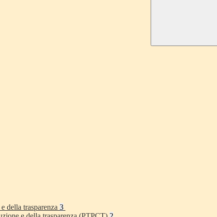
 e della trasparenza
3
rruzione e della trasparenza (PTPCT)
2