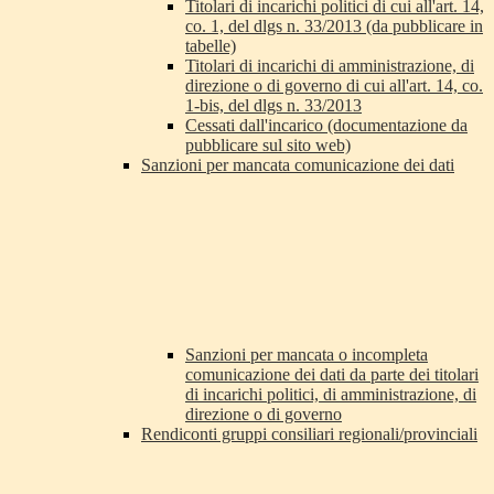
Titolari di incarichi politici di cui all'art. 14,
co. 1, del dlgs n. 33/2013 (da pubblicare in
tabelle)
Titolari di incarichi di amministrazione, di
direzione o di governo di cui all'art. 14, co.
1-bis, del dlgs n. 33/2013
Cessati dall'incarico (documentazione da
pubblicare sul sito web)
Sanzioni per mancata comunicazione dei dati
Sanzioni per mancata o incompleta
comunicazione dei dati da parte dei titolari
di incarichi politici, di amministrazione, di
direzione o di governo
Rendiconti gruppi consiliari regionali/provinciali