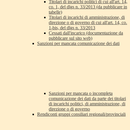
Titolari di incarichi politici di cui all'art. 14,
co. 1, del dlgs n. 33/2013 (da pubblicare in
tabelle)
Titolari di incarichi di amministrazione, di
direzione o di governo di cui all'art. 14, co.
1-bis, del dlgs n. 33/2013
Cessati dall'incarico (documentazione da
pubblicare sul sito web)
Sanzioni per mancata comunicazione dei dati
Sanzioni per mancata o incompleta
comunicazione dei dati da parte dei titolari
di incarichi politici, di amministrazione, di
direzione o di governo
Rendiconti gruppi consiliari regionali/provinciali