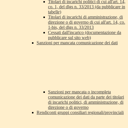
Titolari di incarichi politici di cui all'art. 14,
co. 1, del dlgs n. 33/2013 (da pubblicare in
tabelle)
Titolari di incarichi di amministrazione, di
direzione o di governo di cui all'art. 14, co.
1-bis, del dlgs n. 33/2013
Cessati dall'incarico (documentazione da
pubblicare sul sito web)
Sanzioni per mancata comunicazione dei dati
Sanzioni per mancata o incompleta
comunicazione dei dati da parte dei titolari
di incarichi politici, di amministrazione, di
direzione o di governo
Rendiconti gruppi consiliari regionali/provinciali