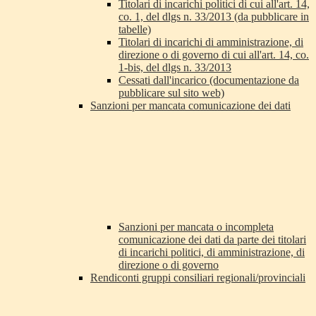
Titolari di incarichi politici di cui all'art. 14,
co. 1, del dlgs n. 33/2013 (da pubblicare in
tabelle)
Titolari di incarichi di amministrazione, di
direzione o di governo di cui all'art. 14, co.
1-bis, del dlgs n. 33/2013
Cessati dall'incarico (documentazione da
pubblicare sul sito web)
Sanzioni per mancata comunicazione dei dati
Sanzioni per mancata o incompleta
comunicazione dei dati da parte dei titolari
di incarichi politici, di amministrazione, di
direzione o di governo
Rendiconti gruppi consiliari regionali/provinciali