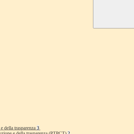
 e della trasparenza
3
rruzione e della trasparenza (PTPCT)
2