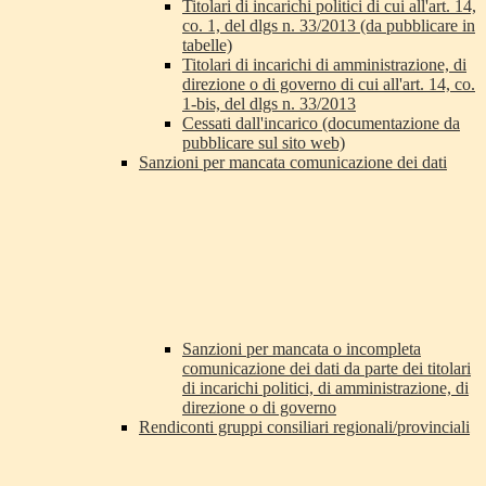
Titolari di incarichi politici di cui all'art. 14,
co. 1, del dlgs n. 33/2013 (da pubblicare in
tabelle)
Titolari di incarichi di amministrazione, di
direzione o di governo di cui all'art. 14, co.
1-bis, del dlgs n. 33/2013
Cessati dall'incarico (documentazione da
pubblicare sul sito web)
Sanzioni per mancata comunicazione dei dati
Sanzioni per mancata o incompleta
comunicazione dei dati da parte dei titolari
di incarichi politici, di amministrazione, di
direzione o di governo
Rendiconti gruppi consiliari regionali/provinciali