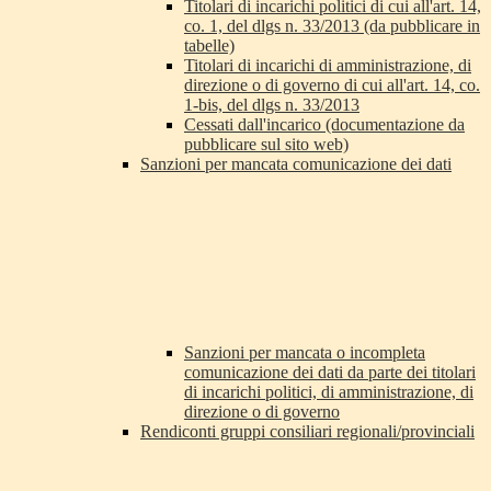
Titolari di incarichi politici di cui all'art. 14,
co. 1, del dlgs n. 33/2013 (da pubblicare in
tabelle)
Titolari di incarichi di amministrazione, di
direzione o di governo di cui all'art. 14, co.
1-bis, del dlgs n. 33/2013
Cessati dall'incarico (documentazione da
pubblicare sul sito web)
Sanzioni per mancata comunicazione dei dati
Sanzioni per mancata o incompleta
comunicazione dei dati da parte dei titolari
di incarichi politici, di amministrazione, di
direzione o di governo
Rendiconti gruppi consiliari regionali/provinciali