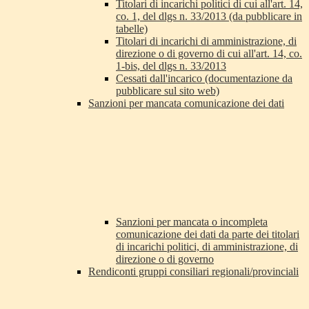
Titolari di incarichi politici di cui all'art. 14,
co. 1, del dlgs n. 33/2013 (da pubblicare in
tabelle)
Titolari di incarichi di amministrazione, di
direzione o di governo di cui all'art. 14, co.
1-bis, del dlgs n. 33/2013
Cessati dall'incarico (documentazione da
pubblicare sul sito web)
Sanzioni per mancata comunicazione dei dati
Sanzioni per mancata o incompleta
comunicazione dei dati da parte dei titolari
di incarichi politici, di amministrazione, di
direzione o di governo
Rendiconti gruppi consiliari regionali/provinciali