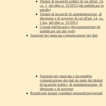
Titolari di incarichi politici di cui all'art. 14,
co. 1, del dlgs n. 33/2013 (da pubblicare in
tabelle)
Titolari di incarichi di amministrazione, di
direzione o di governo di cui all'art. 14, co.
1-bis, del dlgs n. 33/2013
Cessati dall'incarico (documentazione da
pubblicare sul sito web)
Sanzioni per mancata comunicazione dei dati
Sanzioni per mancata o incompleta
comunicazione dei dati da parte dei titolari
di incarichi politici, di amministrazione, di
direzione o di governo
Rendiconti gruppi consiliari regionali/provinciali