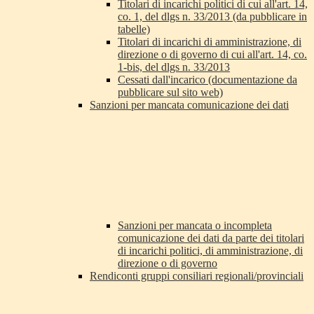
Titolari di incarichi politici di cui all'art. 14,
co. 1, del dlgs n. 33/2013 (da pubblicare in
tabelle)
Titolari di incarichi di amministrazione, di
direzione o di governo di cui all'art. 14, co.
1-bis, del dlgs n. 33/2013
Cessati dall'incarico (documentazione da
pubblicare sul sito web)
Sanzioni per mancata comunicazione dei dati
Sanzioni per mancata o incompleta
comunicazione dei dati da parte dei titolari
di incarichi politici, di amministrazione, di
direzione o di governo
Rendiconti gruppi consiliari regionali/provinciali