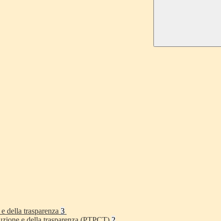
 e della trasparenza
3
rruzione e della trasparenza (PTPCT)
2