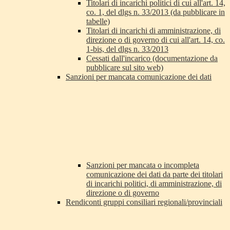
Titolari di incarichi politici di cui all'art. 14,
co. 1, del dlgs n. 33/2013 (da pubblicare in
tabelle)
Titolari di incarichi di amministrazione, di
direzione o di governo di cui all'art. 14, co.
1-bis, del dlgs n. 33/2013
Cessati dall'incarico (documentazione da
pubblicare sul sito web)
Sanzioni per mancata comunicazione dei dati
Sanzioni per mancata o incompleta
comunicazione dei dati da parte dei titolari
di incarichi politici, di amministrazione, di
direzione o di governo
Rendiconti gruppi consiliari regionali/provinciali