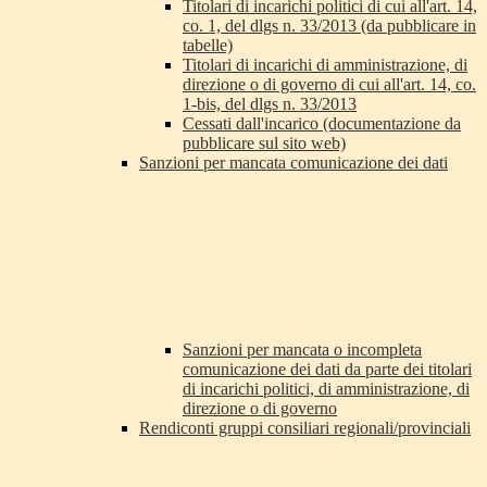
Titolari di incarichi politici di cui all'art. 14,
co. 1, del dlgs n. 33/2013 (da pubblicare in
tabelle)
Titolari di incarichi di amministrazione, di
direzione o di governo di cui all'art. 14, co.
1-bis, del dlgs n. 33/2013
Cessati dall'incarico (documentazione da
pubblicare sul sito web)
Sanzioni per mancata comunicazione dei dati
Sanzioni per mancata o incompleta
comunicazione dei dati da parte dei titolari
di incarichi politici, di amministrazione, di
direzione o di governo
Rendiconti gruppi consiliari regionali/provinciali