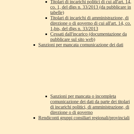
Titolari di incarichi politici di cui all'art. 14,
co. 1, del dlgs n. 33/2013 (da pubblicare in
tabelle)
Titolari di incarichi di amministrazione, di
direzione o di governo di cui all'art. 14, co.
1-bis, del dlgs n. 33/2013
Cessati dall'incarico (documentazione da
pubblicare sul sito web)
Sanzioni per mancata comunicazione dei dati
Sanzioni per mancata o incompleta
comunicazione dei dati da parte dei titolari
di incarichi politici, di amministrazione, di
direzione o di governo
Rendiconti gruppi consiliari regionali/provinciali