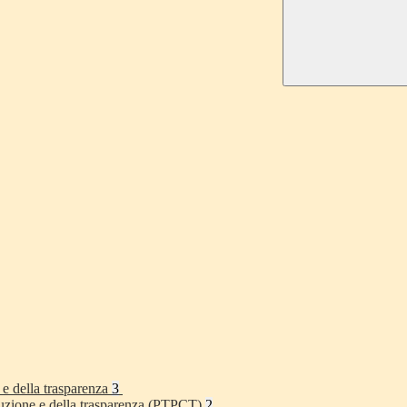
 e della trasparenza
3
rruzione e della trasparenza (PTPCT)
2